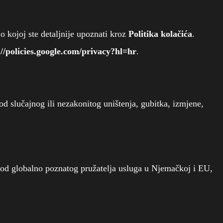
 kojoj ste detaljnije upoznati kroz
Politika kolačića
.
://policies.google.com/privacy?hl=hr
.
od slučajnog ili nezakonitog uništenja, gubitka, izmjene,
kod globalno poznatog pružatelja usluga u Njemačkoj i EU,