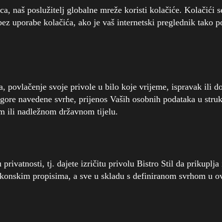
a, naš poslužitelj globalne mreže koristi kolačiće. Kolačići s
bez uporabe kolačića, ako je vaš internetski preglednik tako p
 povlačenje svoje privole u bilo koje vrijeme, ispravak ili d
 gore navedene svrhe, prijenos Vaših osobnih podataka u struk
 ili nadležnom državnom tijelu.
rivatnosti, tj. dajete izričitu privolu Bistro Stil da prikuplj
konskim propisima, a sve u skladu s definiranom svrhom u ov