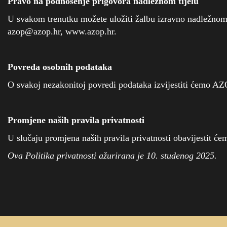
Pravo na podnošenje prigovora nadležnom tijelu
U svakom trenutku možete uložiti žalbu izravno nadležnom
azop@azop.hr, www.azop.hr.
Povreda osobnih podataka
O svakoj nezakonitoj povredi podataka izvijestiti ćemo AZO
Promjene naših pravila privatnosti
U slučaju promjena naših pravila privatnosti obavijestit ćem
Ova Politika privatnosti ažurirana je 10. studenog 2025.