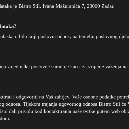
dataka je Bistro Stil, Ivana Mažuranića 7, 23000 Zadar.
odataka?
 ulaska u bilo koji poslovni odnos, na temelju poslovnog djelo
ja zajedničke poslovne suradnje kao i za vrijeme važenja n
irati i odgovoriti na Vaš zahtjev. Vaše osobne podatke potre
g odnosa. Tijekom trajanja ugovornog odnosa Bistro Stil će 
 isto dali privolu kod kontaktiranja naše tvrtke putem web o
adom.