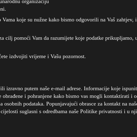
đunarodnu organizaciju
ni.
 o Vama koje su nužne kako bismo odgovorili na Vaš zahtjev, 
u za cilj pomoći Vam da razumijete koje podatke prikupljamo, u
ćete izdvojiti vrijeme i Vašu pozornost.
li izravno putem naše e-mail adrese. Informacije koje ispunit
će obrađene i pohranjene kako bismo vas mogli kontaktirati i 
vanja osobnih podataka. Popunjavajući obrasce za kontakt na našo
 u cijelosti suglasni s odredbama naše Politike privatnosti i u