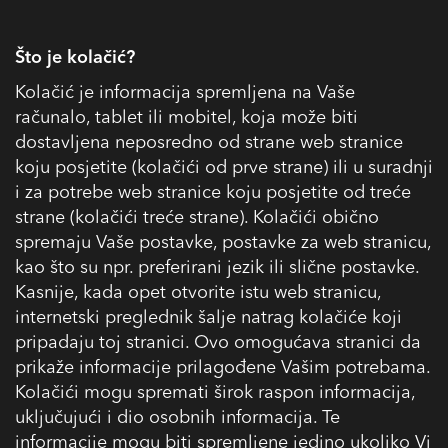
Što je kolačić?
Kolačić je informacija spremljena na Vaše
računalo, tablet ili mobitel, koja može biti
dostavljena neposredno od strane web stranice
koju posjetite (kolačići od prve strane) ili u suradnji
i za potrebe web stranice koju posjetite od treće
strane (kolačići treće strane). Kolačići obično
spremaju Vaše postavke, postavke za web stranicu,
kao što su npr. preferirani jezik ili slične postavke.
Kasnije, kada opet otvorite istu web stranicu,
internetski preglednik šalje natrag kolačiće koji
pripadaju toj stranici. Ovo omogućava stranici da
prikaže informacije prilagođene Vašim potrebama.
Kolačići mogu spremati širok raspon informacija,
uključujući i dio osobnih informacija. Te
informacije mogu biti spremljene jedino ukoliko Vi