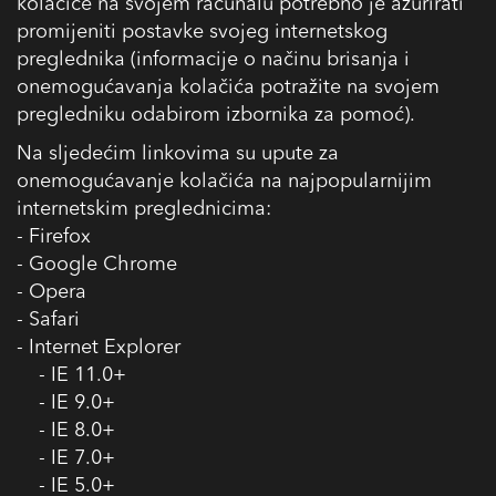
kolačiće na svojem računalu potrebno je ažurirati
promijeniti postavke svojeg internetskog
preglednika (informacije o načinu brisanja i
onemogućavanja kolačića potražite na svojem
pregledniku odabirom izbornika za pomoć).
Na sljedećim linkovima su upute za
onemogućavanje kolačića na najpopularnijim
internetskim preglednicima:
-
Firefox
-
Google Chrome
-
Opera
-
Safari
- Internet Explorer
-
IE 11.0+
-
IE 9.0+
-
IE 8.0+
-
IE 7.0+
-
IE 5.0+