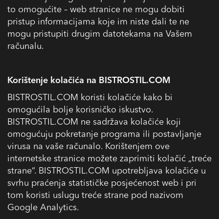
to omogućite – web stranice ne mogu dobiti
pristup informacijama koje im niste dali te ne
mogu pristupiti drugim datotekama na Vašem
računalu.
Korištenje kolačića na BISTROSTIL.COM
BISTROSTIL.COM koristi kolačiće kako bi
omogućila bolje korisničko iskustvo.
BISTROSTIL.COM ne sadržava kolačiće koji
omogućuju pokretanje programa ili postavljanje
virusa na vaše računalo. Korištenjem ove
internetske stranice možete zaprimiti kolačić „treće
strane“. BISTROSTIL.COM upotrebljava kolačiće u
svrhu praćenja statističke posjećenost web i pri
tom koristi uslugu treće strane pod nazivom
Google Analytics.