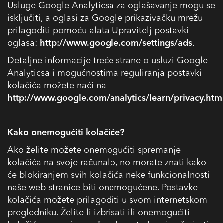
Usluge Google Analyticsa za oglašavanje mogu se
isključiti, a oglasi za Google prikazivačku mrežu
prilagoditi pomoću alata Upravitelj postavki
oglasa:
http://www.google.com/settings/ads
.
Detaljne informacije treće strane o usluzi Google
Analyticsa i mogućnostima reguliranja postavki
kolačića možete naći na
http://www.google.com/analytics/learn/privacy.htm
Kako onemogućiti kolačiće?
Ako želite možete onemogućiti spremanje
kolačića na svoje računalo, no morate znati kako
će blokiranjem svih kolačića neke funkcionalnosti
naše web stranice biti onemogućene. Postavke
kolačića možete prilagoditi u svom internetskom
pregledniku. Želite li izbrisati ili onemogućiti