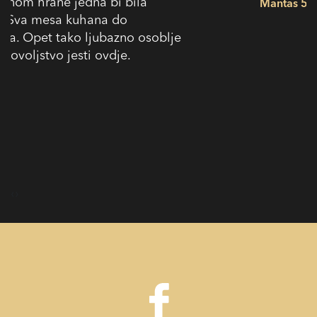
Mantas 5/5
‹
›